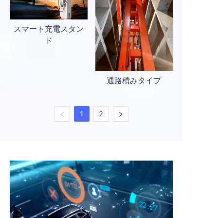
スマート充電スタン
ド
通路積みタイプ
1
2