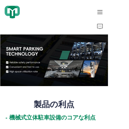
ホーム
製品
私たちについて
協力事例
名誉資格
製品の利点
ビデオ表示
- 機械式立体駐車設備のコアな利点
ニュース