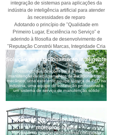
integração de sistemas para aplicações da
indústria de inteligência artificial para atender
às necessidades de reparo
Adotando o princípio de "Qualidade em
Primeiro Lugar, Excelência no Serviço" e
aderindo à filosofia de desenvolvimento de
"Reputação Constrói Marcas, Integridade Cria
o Futuro"
Solução de estacionamento inteligente
Possuindo qualificações para a instalação e
manutenção de equipamentos de estacionamento
mecânico, uma excelente equipe técnica de P&D na
indústria, uma equipe de instalação profissional e
um sistema de serviço de manutenção sólido
Solução de estacionamento em
múltiplos níveis
Possui uma equipe profissional composta