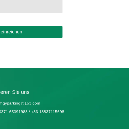
t einreichen
ieren Sie uns
mgyparking@163.com
0371 65091988 / +86 18837115698