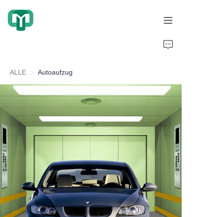
Zuhause
ALLE
Autoaufzug
Produkte
Über uns
Kooperationsfälle
Ehrenqualifikationen
Videoanzeige
Nachrichten