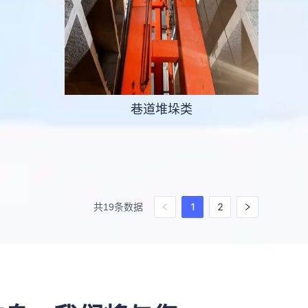
巷道堆垛类
1
2
共19条数据