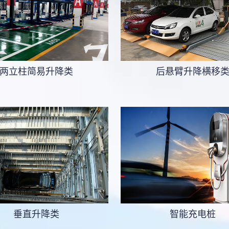
两立柱简易升降类
后悬臂升降横移
垂直升降类
智能充电桩