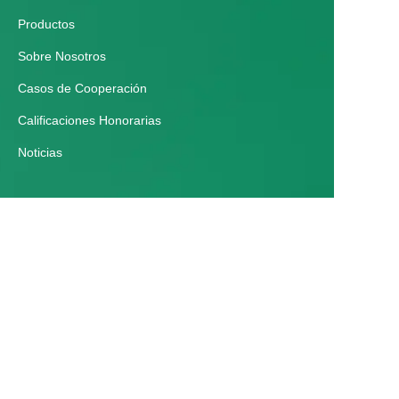
Productos
Sobre Nosotros
Casos de Cooperación
Calificaciones Honorarias
Noticias
ES
Servicios al cliente
Centro de Ayuda
Comentarios
Contáctanos
Correo electrónico：zmgyparking@163.com
Tel：+86 0371 65091988 / +86 18837115698